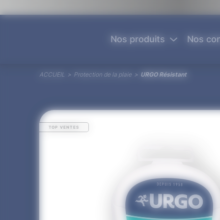
Panneau de gestion des cookies
Nos produits
Nos con
ACCUEIL
>
Protection de la plaie
>
URGO Résistant
TOP VENTES