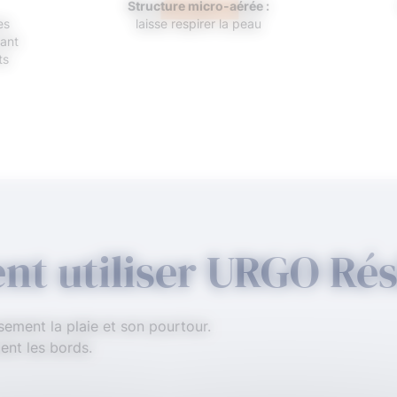
Structure micro-aérée :
es
laisse respirer la peau
tant
ts
t utiliser URGO Rési
usement la plaie et son pourtour.
ent les bords.