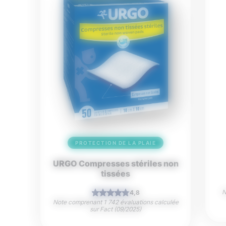
PROTECTION DE LA PLAIE
URGO Compresses stériles non
tissées
N
4,8
Note comprenant 1 742 évaluations calculée
sur Fact (09/2025)