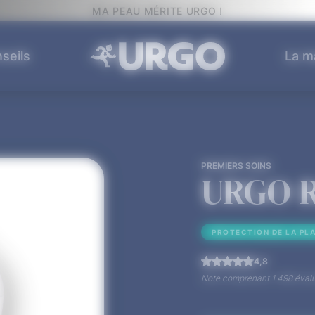
MA PEAU MÉRITE URGO !
seils
La m
PREMIERS SOINS
URGO R
PROTECTION DE LA PLA
4,8
Note comprenant 1 498 évalua