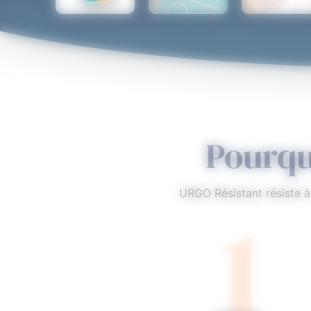
4,8
Note comprenant 1 49
Pourqu
1
URGO Résistant résiste 