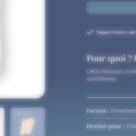
Support micro-aér
Pour quoi ? 
URGO Résistant protèg
quotidiennes.
Format :
Pansement
Destiné pour :
Enfa