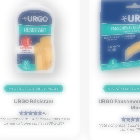
PROTECTION DE LA PLAIE
CICATRISATION 
URGO Résistant
URGO Pansement
Mie
4,8
ote comprenant 1 498 évaluations sur la
bande calculée sur Fact (09/2025)
Note comprenant 222 év
sur Fact (0