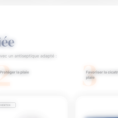
iée
avec un antiseptique adapté :
2
3
Protéger la plaie
Favoriser la cicatr
plaie
 VENTES