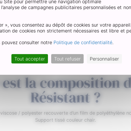
 du Site pour permettre une navigation optimale
ter : nettoyer la blessure à l’eau claire et la désinfecter av
et l’analyse de campagnes publicitaires personnalisées et no
.
ement qui saura la protéger des saletés et des bactéries afi
er », vous consentez au dépôt de cookies sur votre appareil
sans garder de marques, appliquer un pansement cicatrisant 
ation de cookies non strictement nécessaires est libre et pe
s pouvez consulter notre
Politique de confidentialité
.
Tout accepter
Tout refuser
Personnaliser
 est la composition
Résistant ?
iscose / polyester recouverte d’un film de polyéthylène n
Support tissé couleur chair.