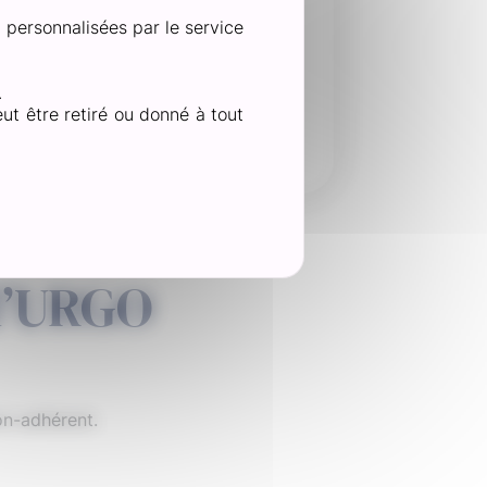
ec un antiseptique. Puis,
n personnalisées par le service
n d’éviter tout risque de
.
dès que la plaie ne saigne
ut être retiré ou donné à tout
 d’URGO
on-adhérent.