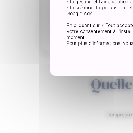
- la gestion et l’amélioration
Le premier geste à adop
- la création, la proposition 
rincer et sécher la plaie
Google Ads.
Choisir ensuite un pans
contamination.
En cliquant sur « Tout accept
Et enfin, pour guérir 
Votre consentement à l'install
moment.
plus.
Pour plus d’informations, vou
Quelle
Compresse v