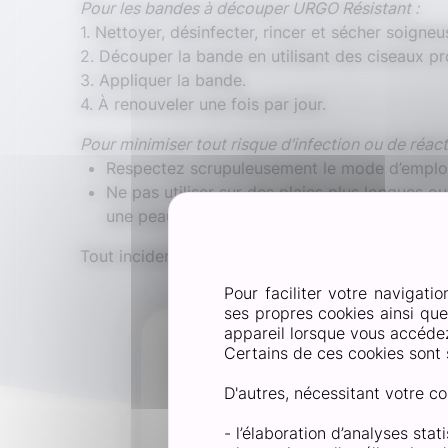
Pour les bandes à découper URGO Résistant :
1. Nettoyer, désinfecter, rincer et sécher soigne
2. Découper la bande en utilisant des ciseaux pr
3. Appliquer la bande.
4. À renouveler une fois par jour.
Pour minimiser tout risque d’infection ou de réac
Respectez scrupuleusement le mode d’emploi.
Ne pas utiliser sur des plaies plus longues o
une peau fine ou sur une muqueuse. Ne pas ut
Tout incident grave lié à ce produit doit être
Pour faciliter votre navigatio
ses propres cookies ainsi qu
appareil lorsque vous accédez 
Pourquo
Certains de ces cookies sont 
D'autres, nécessitant votre co
Bien que superficielles, le
plusieurs étapes pour les s
- l’élaboration d’analyses sta