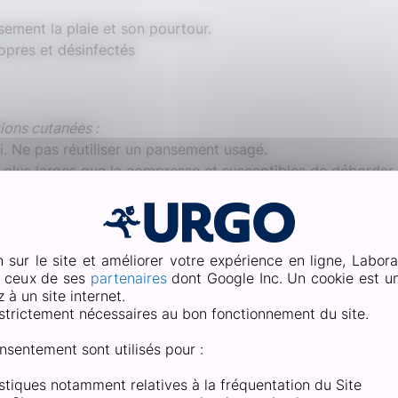
usement la plaie et son pourtour.
opres et désinfectés
tions cutanées :
 Ne pas réutiliser un pansement usagé.
u plus larges que la compresse et susceptibles de déborder d
iliser après la date de péremption. Ne pas utiliser un pr
 déclaré aux Laboratoires URGO HEALTHCARE et à l’Agence N
n sur le site et améliorer votre expérience en ligne, Labora
e ceux de ses
partenaires
dont Google Inc. Un cookie est un 
à un site internet.
i faut-il soigner une plaie superfi
strictement nécessaires au bon fonctionnement du site.
nsentement sont utilisés pour :
s petites blessures demandent un soin particulier. Il est imp
oigner.
tistiques notamment relatives à la fréquentation du Site