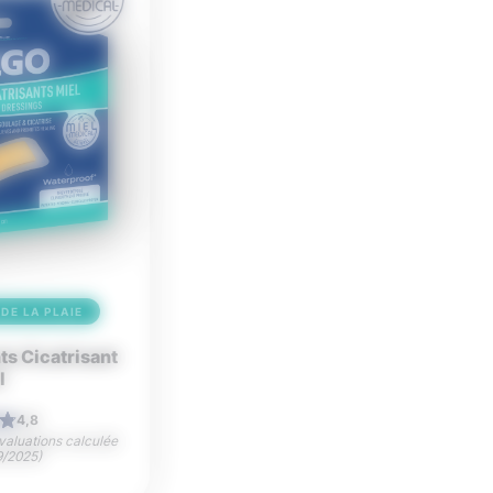
DE LA PLAIE
s Cicatrisant
l
4,8
aluations calculée
9/2025)