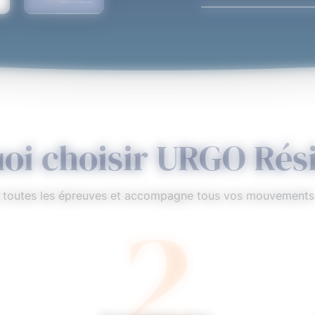
8 évaluations sur la bande calculée sur Fact (09/2025)
oi choisir URGO Rési
2
à toutes les épreuves et accompagne tous vos mouvements