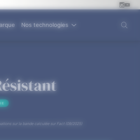
arque
Nos technologies
ésistant
IE
tions sur la bande calculée sur Fact (09/2025)