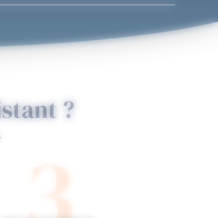
stant ?
3
.