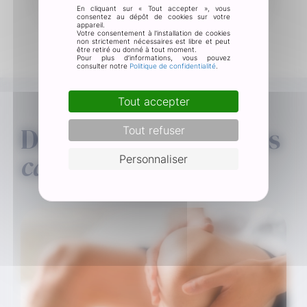
En cliquant sur « Tout accepter », vous
consentez au dépôt de cookies sur votre
appareil.
Votre consentement à l'installation de cookies
non strictement nécessaires est libre et peut
être retiré ou donné à tout moment.
Pour plus d’informations, vous pouvez
consulter notre
Politique de confidentialité
.
Tout accepter
Découvrez nos autres
Tout refuser
catégories
Personnaliser