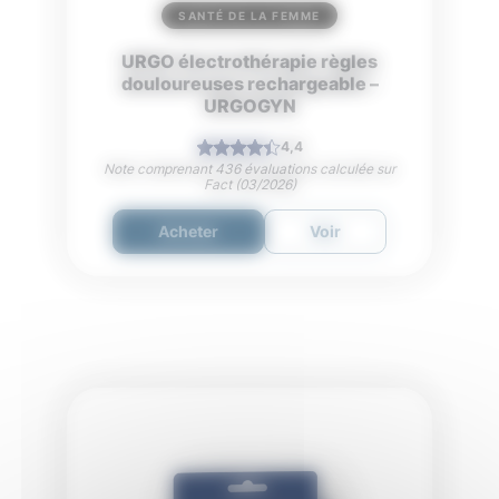
SANTÉ DE LA FEMME
URGO électrothérapie règles
douloureuses rechargeable –
URGOGYN
4,4
Note comprenant 436 évaluations calculée sur
Fact (03/2026)
Acheter
Voir