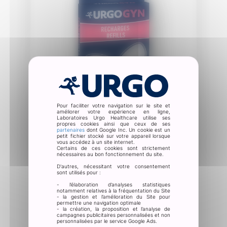
Pour faciliter votre navigation sur le site et
améliorer votre expérience en ligne,
Laboratoires Urgo Healthcare utilise ses
propres cookies ainsi que ceux de ses
partenaires
dont Google Inc. Un cookie est un
SANTÉ DE LA FEMME
petit fichier stocké sur votre appareil lorsque
vous accédez à un site internet.
Certains de ces cookies sont strictement
URGO Recharges du patch
nécessaires au bon fonctionnement du site.
URGOGYN
D'autres, nécessitant votre consentement
sont utilisés pour :
4,7
- l’élaboration d’analyses statistiques
notamment relatives à la fréquentation du Site
Note comprenant 171 évaluations calculée sur Fact
- la gestion et l’amélioration du Site pour
(03/2026)
permettre une navigation optimale
- la création, la proposition et l’analyse de
campagnes publicitaires personnalisées et non
personnalisées par le service Google Ads.
Acheter
Voir