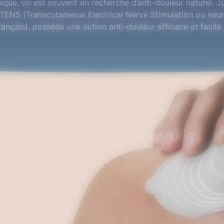
que, on est souvent en recherche d’anti-douleur naturel. Ju
 TENS (Transcutaneous Electrical Nerve Stimulation ou neur
ançais), possède une action anti-douleur efficace et facile