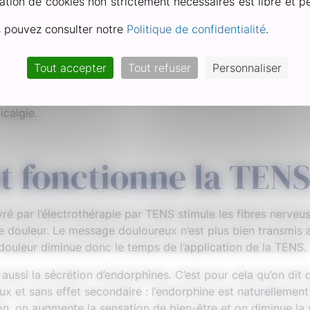
ation de cookies non strictement nécessaires est libre et pe
si elle dure plus de 3 mois.
s pouvez consulter notre
Politique de confidentialité
.
ce jour de l’effet de la TENS sur les douleurs chroniques s
’au début de l’utilisation de la TENS sur les douleurs chro
testée et utilisée pour ces pathologies.
Tout accepter
Tout refuser
Personnaliser
s : arthrose², arthrite etc.
es : courbatures, mal de dos, lumbago et torticolis…
icalgie.
fonctionne la TENS
vré par l’électrothérapie par TENS stimule les fibres nerve
e douleur. Le message douloureux n’est plus bien transmis 
 douleur diminue donc le temps de l’application de la TENS.
ssi la sécrétion d’endorphines. C’est pour cela qu’on dit 
 et sans effet secondaire : l’endorphine est naturellement
n, on augmente la sensation de bien-être et on diminue la 