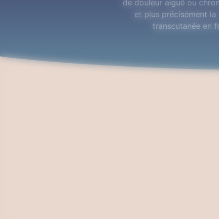
de douleur aiguë ou chroni
et plus précisément la
transcutanée en fr