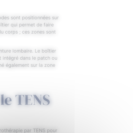
odes sont positionnées sur
oîtier qui permet de faire
 du corps ; ces zones sont
ture lombaire. Le boîtier
st intégré dans le patch ou
nné également sur la zone
 le TENS
ctrothérapie par TENS pour