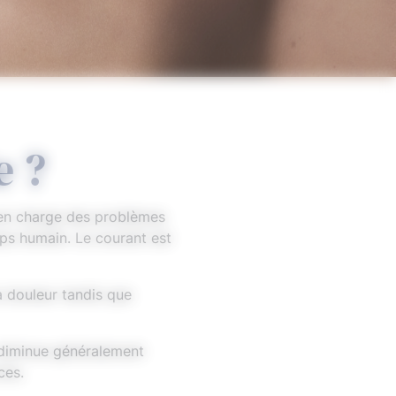
e ?
e en charge des problèmes
rps humain. Le courant est
la douleur tandis que
r diminue généralement
ces.