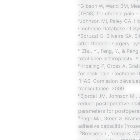
²Gibson W, Wand BM, Meads
(TENS) for chronic pain 
³Johnson MI, Paley CA, Ho
Cochrane Database of Sy
⁴Sbruzzi G, Silveira SA, S
after thoracic surgery: sy
⁵ Zhu, Y., Feng, Y., & Peng
total knee arthroplasty: A
⁶Kroeling P, Gross A, Gra
for neck pain. Cochrane 
⁷HAS. Comission d’évaluati
transcutanée. 2009.
⁸Bjordal JM, Johnson MI, 
reduce postoperative ana
parameters for postoperati
⁹Page MJ, Green S, Kramer
adhesive capsulitis (froz
¹⁰Brosseau L, Yonge K, We