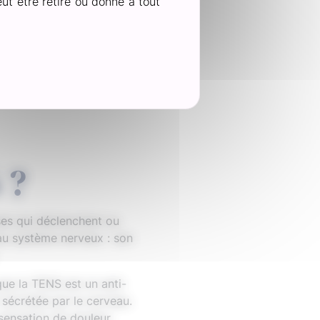
ut être retiré ou donné à tout
ont encore faibles, mais
niques¹.
 ?
uses qui déclenchent ou
au système nerveux : son
que la TENS est un anti-
 sécrétée par le cerveau.
sensation de douleur.