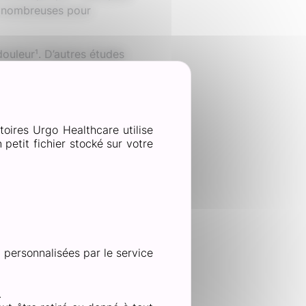
t nombreuses pour
ouleur¹. D’autres études
elques jours ou semaines.
toires Urgo Healthcare utilise
petit fichier stocké sur votre
e une entorse. Dans ce
paules, tendinite, arthrite,
activité répétitive ou
atch, il peut s’appliquer
n personnalisées par le service
.