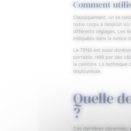
Comment utilis
Classiquement, on se rend
notre corps à l’endroit où 
différents réglages. Les é
indiquées dans la notice d
La TENS est aussi dorénav
portable, relié par des câb
la ceinture. La technique 
douloureuse.
Quelle d
?
Ces dernières décennies, p