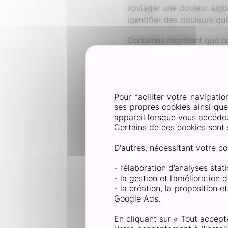
soulager une douleur aig
identifier des douleurs q
Certaines montrent que la 
montrent qu’il est aussi ef
Soulager la do
La TENS est efficace cont
Pour faciliter votre navigatio
ses propres cookies ainsi qu
Les douleurs post-tra
appareil lorsque vous accédez 
contexte, un avis médi
Certains de ces cookies sont 
Les douleurs articulair
déchirure musculaire. E
D'autres, nécessitant votre co
d’une pathologie diagn
- l’élaboration d’analyses sta
La lombalgie aiguë : m
- la gestion et l’amélioration
Les douleurs au cou⁶ :
- la création, la proposition 
sur l’arrière du cou, ma
Google Ads.
Soulager la do
En cliquant sur « Tout accept