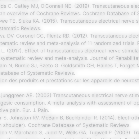
 C, Catley MJ, O’Connell NE. (2019). Transcutaneous elect
– an overview of Cochrane Reviews. Cochrane Database of 
we TE, Sluka KA. (2015). Transcutaneous electrical nerve st
stematic Reviews.
ilva DV, Coronel CC, Plentz RD. (2012). Transcutaneous elect
stematic review and meta-analysis of 11 randomized trials. R
, L. (2017). Effect of transcutaneous electrical nerve stimula
 systematic review and meta-analysis. Journal of Rehabilita
ham N, Burnie SJ, Szeto G, Goldsmith CH, Haines T, Forget 
Database of Systematic Reviews.
on des produits et prestations sur les appareils de neurost
Ljunggreen AE. (2003) Transcutaneous electrical nerve sti
lgesic consumption. A meta-analysis with assessment of op
ve pain. Eur. J. Pain.
 S, Johnston RV, McBain B, Buchbinder R. (2014). Electroth
en shoulder). Cochrane Database of Systematic Reviews.
lch V, Marchand S, Judd M, Wells GA, Tugwell P. (2003). Tr