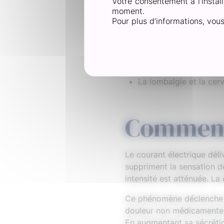
Votre consentement à l'install
Une douleur est chronique 
moment.
Pour plus d’informations, vou
Les preuves disponibles à 
nous n’en sommes encore qu
La TENS est tout de même 
Les douleurs articulaire
Les douleurs musculair
La lombalgie et la cerv
Comment 
Le courant électrique déli
suppriment la sensation d
intensité est atténuée. La
Ce phénomène déclenche au
douleur non médicamenteux
En augmentant sa sécrétio