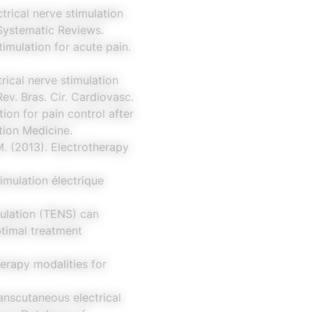
rical nerve stimulation
Systematic Reviews.
imulation for acute pain.
rical nerve stimulation
ev. Bras. Cir. Cardiovasc.
tion for pain control after
tion Medicine.
M. (2013). Electrotherapy
imulation électrique
mulation (TENS) can
timal treatment
erapy modalities for
anscutaneous electrical