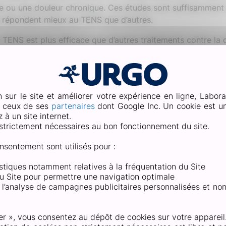
üe ou une douleur chronique. Ces études sont suffisammen
ui répondent mieux au TENS que d’autres.
TENS est plus efficace que d’autres traitements contre la d
ficace².
uleur aigüe
re les douleurs aigües³. Ce sont les douleurs qui durent qu
n sur le site et améliorer votre expérience en ligne, Labora
e ceux de ses
partenaires
dont Google Inc. Un cookie est un 
umatiques. Celles qui surviennent après un accident, comm
à un site internet.
cal est nécessaire.
strictement nécessaires au bon fonctionnement du site.
es et douleurs musculaires : douleur au coude, talon, main, é
lles peuvent survenir après la pratique d’un sport ou d’une 
nsentement sont utilisés pour :
ostiquée.
tistiques notamment relatives à la fréquentation du Site
al de dos.
 du Site pour permettre une navigation optimale
 cervicalgies. Lorsque la TENS est appliquée sous forme de p
et l’analyse de campagnes publicitaires personnalisées et no
is pas sur les côtés.
uleur chronique
er », vous consentez au dépôt de cookies sur votre appareil