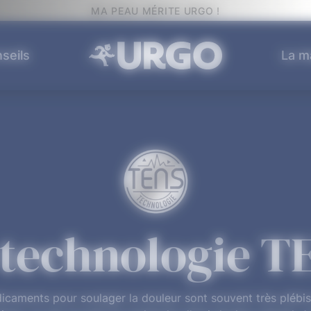
MA PEAU MÉRITE URGO !
seils
La m
 technologie T
caments pour soulager la douleur sont souvent très plébisci