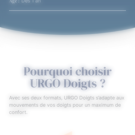
Âge :
Dès 1 an
4,6
Note comprenant 373 évaluations calculée sur Fact
(09/2025)
Pourquoi choisir
URGO Doigts ?
Avec ses deux formats, URGO Doigts s’adapte aux
mouvements de vos doigts pour un maximum de
confort.