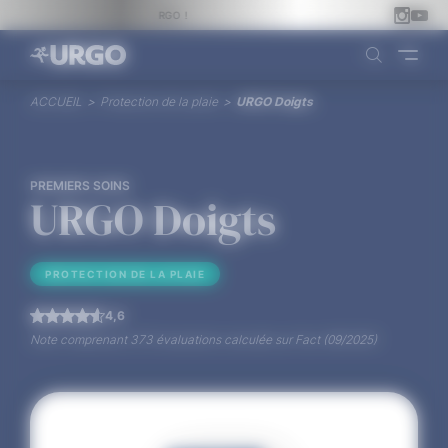
Panneau de gestion des cookies
MA PEAU MÉRITE URGO !
ACCUEIL
>
Protection de la plaie
>
URGO Doigts
PREMIERS SOINS
URGO Doigts
PROTECTION DE LA PLAIE
4,6
Note comprenant 373 évaluations calculée sur Fact (09/2025)