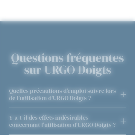
Questions fréquentes
sur URGO Doigts
Quelles précautions d'emploi suivre lors
de l'utilisation d'URGO Doigts ?
Ne convient pas aux enfants de moins de 1 an. En
cas de corps étrangers dans la plaie, de
Y-a-t-il des effets indésirables
saignement important, de morsure, de piqûre avec
concernant l'utilisation d'URGO Doigts ?
un objet pointu et/ou souillé ou si vous ne
Comme tout pansement, ce produit peut