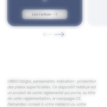
Lire l'article
URGO Doigts, pansements. Indication : protection
des plaies superficielles. Ce dispositif médical est
un produit de santé réglementé qui porte, au titre
de cette réglementation, le marquage CE.
Demandez conseil à votre médecin ou votre