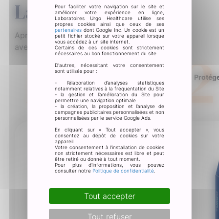
La routine associée
Pour faciliter votre navigation sur le site et
améliorer votre expérience en ligne,
Laboratoires Urgo Healthcare utilise ses
propres cookies ainsi que ceux de ses
partenaires
dont Google Inc. Un cookie est un
Après avoir désinfecté la plaie et son pourtour
petit fichier stocké sur votre appareil lorsque
vous accédez à un site internet.
avec un antiseptique adapté :
1
2
Certains de ces cookies sont strictement
nécessaires au bon fonctionnement du site.
D'autres, nécessitant votre consentement
sont utilisés pour :
Sécher la plaie
Protége
- l’élaboration d’analyses statistiques
notamment relatives à la fréquentation du Site
- la gestion et l’amélioration du Site pour
permettre une navigation optimale
- la création, la proposition et l’analyse de
campagnes publicitaires personnalisées et non
personnalisées par le service Google Ads.
En cliquant sur « Tout accepter », vous
consentez au dépôt de cookies sur votre
appareil.
Votre consentement à l'installation de cookies
non strictement nécessaires est libre et peut
être retiré ou donné à tout moment.
Pour plus d’informations, vous pouvez
consulter notre
Politique de confidentialité
.
Tout accepter
Tout refuser