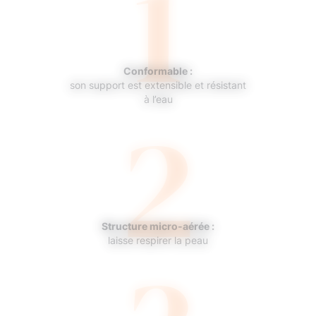
1
Conformable :
son support est extensible et résistant
2
à l’eau
Structure micro-aérée :
laisse respirer la peau