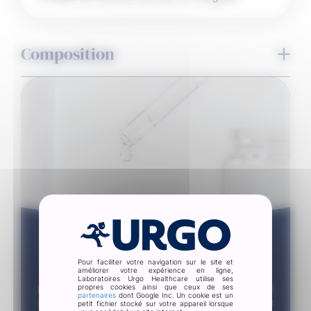
Composition
Olile-Active ™ (à base de feuilles d’olivier et
d’algues), eau, panthénol, pentylène glycol,
dimethyl isosorbide, phénoxyéthanol, peroxyde
d’hydrogène, acide lactique.
La technologie Filmogel®
Pour faciliter votre navigation sur le site et
améliorer votre expérience en ligne,
La technologie Filmogel® est une génération de
Laboratoires Urgo Healthcare utilise ses
pansements innovants : des pansements liquides qui
propres cookies ainsi que ceux de ses
partenaires
dont Google Inc. Un cookie est un
apportent une solution discrète contre tous les maux
petit fichier stocké sur votre appareil lorsque