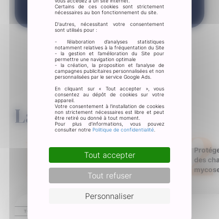
vous accédez à un site internet.
du quotidien.
Certains de ces cookies sont strictement
nécessaires au bon fonctionnement du site.
D'autres, nécessitant votre consentement
sont utilisés pour :
- l’élaboration d’analyses statistiques
notamment relatives à la fréquentation du Site
- la gestion et l’amélioration du Site pour
permettre une navigation optimale
- la création, la proposition et l’analyse de
campagnes publicitaires personnalisées et non
personnalisées par le service Google Ads.
En cliquant sur « Tout accepter », vous
consentez au dépôt de cookies sur votre
appareil.
La routine associée
Votre consentement à l'installation de cookies
non strictement nécessaires est libre et peut
1
être retiré ou donné à tout moment.
2
Pour plus d’informations, vous pouvez
consulter notre
Politique de confidentialité
.
Traiter la mycose
Protége
Tout accepter
des cha
mycos
Tout refuser
Personnaliser
TOP VENTES