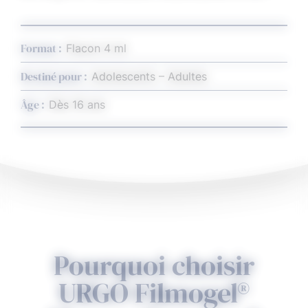
Format :
Flacon 4 ml
Destiné pour :
Adolescents – Adultes
Âge :
Dès 16 ans
4,4
Note comprenant 593 évaluations calculée sur Fact
Pourquoi choisir
(09/2025)
URGO Filmogel®