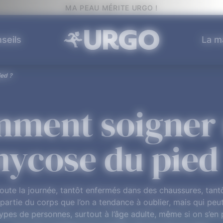
MA PEAU MÉRITE URGO !
seils
La m
ed ?
ment soigner
ycose du pied
oute la journée, tantôt enfermés dans des chaussures, tantô
partie du corps que l’on a tendance à oublier, mais qui peut 
es de personnes, surtout à l’âge adulte, même si on s’en p