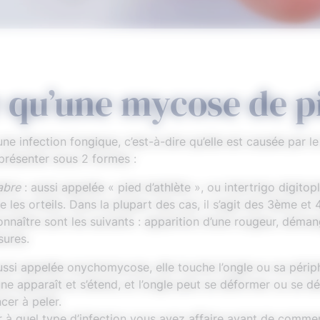
e qu’une mycose de p
ne infection fongique, c’est-à-dire qu’elle est causée par 
présenter sous 2 formes :
abre
: aussi appelée « pied d’athlète », ou intertrigo digitopla
 les orteils. Dans la plupart des cas, il s’agit des 3ème et
nnaître sont les suivants : apparition d’une rougeur, déman
sures.
ussi appelée onychomycose, elle touche l’ongle ou sa périph
ne apparaît et s’étend, et l’ongle peut se déformer ou se d
cer à peler.
er à quel type d’infection vous avez affaire avant de comme