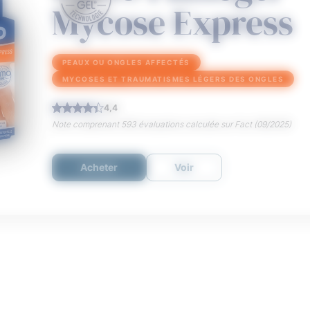
Mycose Express
PEAUX OU ONGLES AFFECTÉS
MYCOSES ET TRAUMATISMES LÉGERS DES ONGLES
4,4
Note comprenant 593 évaluations calculée sur Fact (09/2025)
Acheter
Voir