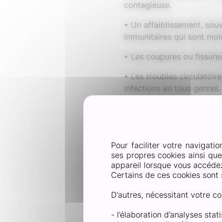
contagieuse.
• Un affaiblissement, sou
immunitaires qui sont moi
• Les coupures ou fissures
• Les troubles circulatoire
infections en tous genres.
• Une alimentation déséqui
maintien d’ongles normau
Pour éviter d’avoir à trai
Pour faciliter votre navigatio
indispensable.
ses propres cookies ainsi qu
appareil lorsque vous accédez 
Comment 
Certains de ces cookies sont 
?
D'autres, nécessitant votre co
- l’élaboration d’analyses sta