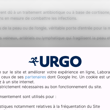
vent dû à un traitement antibiotique ou à base de cortisone
ns en mesure de combattre les infections.
 de la peau ou de l’ongle, véritable porte d’entrée pour la
s veineux, artériels ou lymphatique qui fragilisent la peau e
librée ou déficiente en zinc et sélénium, des oligoélément
x.
ter une mycose des pieds, savoir réduire les risques en ada
n sur le site et améliorer votre expérience en ligne, Labora
e ceux de ses
partenaires
dont Google Inc. Un cookie est un 
à un site internet.
soigner la mycose 
strictement nécessaires au bon fonctionnement du site.
nsentement sont utilisés pour :
tistiques notamment relatives à la fréquentation du Site