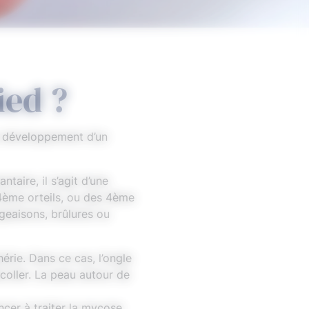
ied ?
le développement d’un
ntaire, il s’agit d’une
 4ème orteils, ou des 4ème
geaisons, brûlures ou
érie. Dans ce cas, l’ongle
écoller. La peau autour de
ncer à traiter la mycose