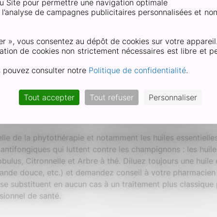
 du Site pour permettre une navigation optimale
ux facteurs de risque ne suffit pas et la mycose du pied s’in
et l’analyse de campagnes publicitaires personnalisées et no
idement à l’infection pour ne pas la laisser évoluer.
er », vous consentez au dépôt de cookies sur votre appareil
ation de cookies non strictement nécessaires est libre et pe
cose des pieds avec des traitemen
s pouvez consulter notre
Politique de confidentialité
.
il peut être intéressant d’envisager l’une de ces solutions
d’abord, le bicarbonate de soude aurait déjà fait ses preuves
Tout accepter
Tout refuser
Personnaliser
iétés antiseptiques et sa capacité à assécher l’humidité. Il
dans un mélange contenant 1L d’eau et 4 cuillères à soupe
le de la phytothérapie et notamment les huiles essentielles.
ntifongiques qui luttent contre les champignons : les huile
ulus, Citronnelle et Arbre à thé. Diluez toujours une huile
mande douce, etc.) et demandez conseil à votre pharmacien a
 se substituent en aucun cas à un traitement plus classique
sionnel de santé.