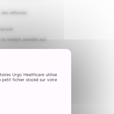
, des défenses
 mycose.
t la rendent sensible aux
s qui contribuent au
ptant son mode de vie est
toires Urgo Healthcare utilise
petit fichier stocké sur votre
des pieds