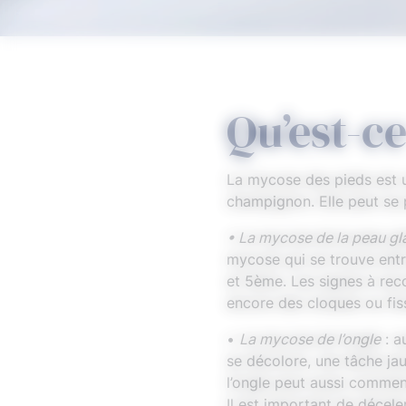
Qu’est-c
La mycose des pieds est u
champignon. Elle peut se 
• La mycose de la peau gl
mycose qui se trouve entre
et 5ème. Les signes à reco
encore des cloques ou fis
•
La mycose de l’ongle
: a
se décolore, une tâche jau
l’ongle peut aussi commen
Il est important de décel