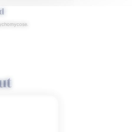
ed
onychomycose.
ut