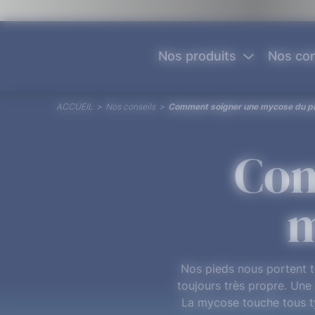
Panneau de gestion des cookies
Nos produits
Nos con
ACCUEIL
>
Nos conseils
>
Comment soigner une mycose du pi
Com
m
Nos pieds nous portent t
toujours très propre. Une 
La mycose touche tous typ