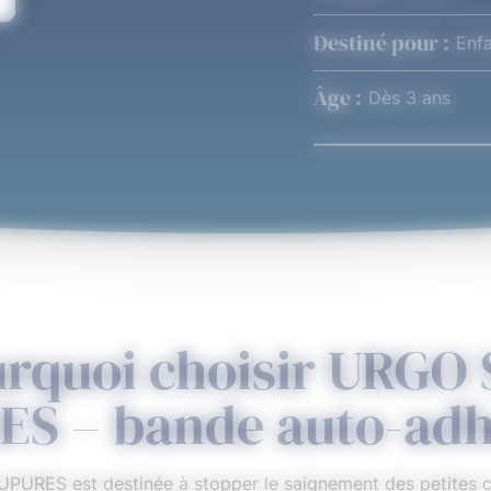
Destiné pour :
Enfa
Âge :
Dès 3 ans
4,7
Note comprenant 342 évaluation
rquoi choisir URGO
S – bande auto-adh
RES est destinée à stopper le saignement des petites co