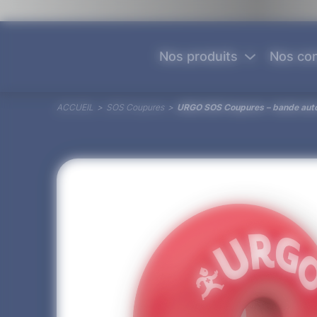
Panneau de gestion des cookies
Nos produits
Nos con
ACCUEIL
>
SOS Coupures
>
URGO SOS Coupures – bande aut