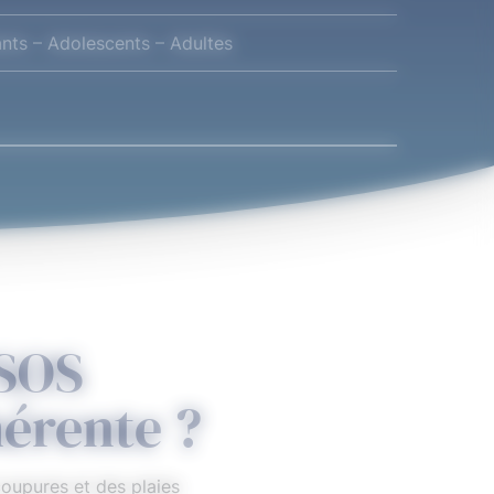
nts – Adolescents – Adultes
s calculée sur Fact (09/2025)
 SOS
érente ?
upures et des plaies