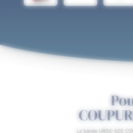
Pou
COUPURE
La bande URGO SOS COUPU