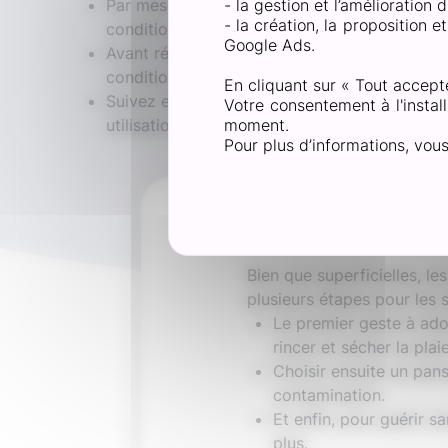
Par mesure d’hygiène, n’utilisez pas la parti
- la gestion et l’amélioration
- la création, la proposition 
conditionnement.
Google Ads.
Avant réutilisation, couper et jeter le morce
conditionnement.
En cliquant sur « Tout accept
Suivez ensuite le même mode d’emploi que po
Votre consentement à l'install
utilisation.
moment.
Pour plus d’informations, vou
Comme
Bien que superficielles, le
plusieurs étapes pour les s
Le premier geste à adop
rincer et sécher la plaie
Choisir ensuite un pans
contamination.
Et enfin, pour guérir 
plus.