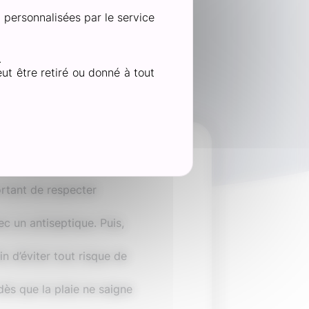
n personnalisées par le service
.
ut être retiré ou donné à tout
elle ?
ortant de respecter
ec un antiseptique. Puis,
n d’éviter tout risque de
dès que la plaie ne saigne