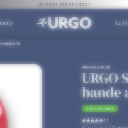
MA PEAU MÉRITE URGO !
seils
La m
o-adhérente
PREMIERS SOINS
URGO S
bande 
SOS COUPURES
4,7
Note comprenant 342 évaluat