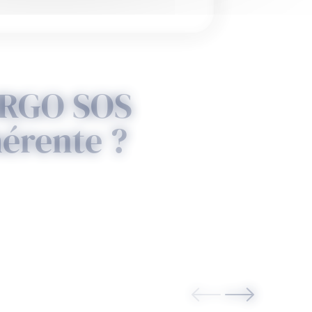
’URGO SOS
érente ?