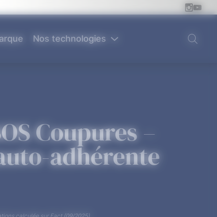
arque
Nos technologies
OS Coupures –
auto-adhérente
ions calculée sur Fact (09/2025)