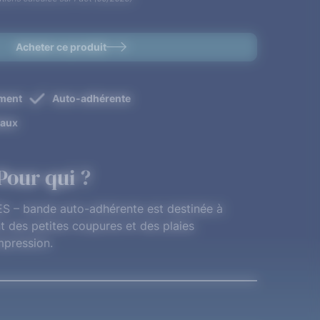
Acheter ce produit
ement
Auto-adhérente
eaux
Pour qui ?
– bande auto-adhérente est destinée à
t des petites coupures et des plaies
mpression.