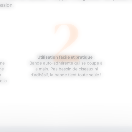
2
ession.
Utilisation facile et pratique :
une
Bande auto-adhérente qui se coupe à
ne
la main. Pas besoin de ciseaux ni
a
d’adhésif, la bande tient toute seule !
e la