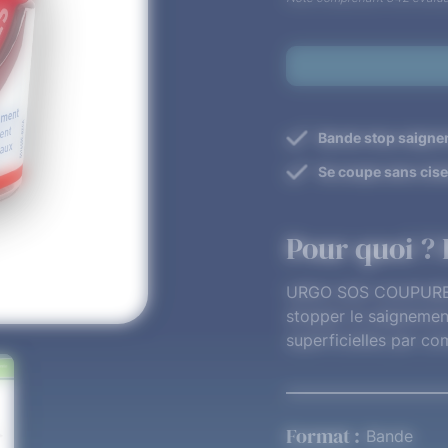
Bande stop saign
Se coupe sans cis
Pour quoi ? 
URGO SOS COUPURES 
stopper le saignemen
superficielles par co
Format :
Bande