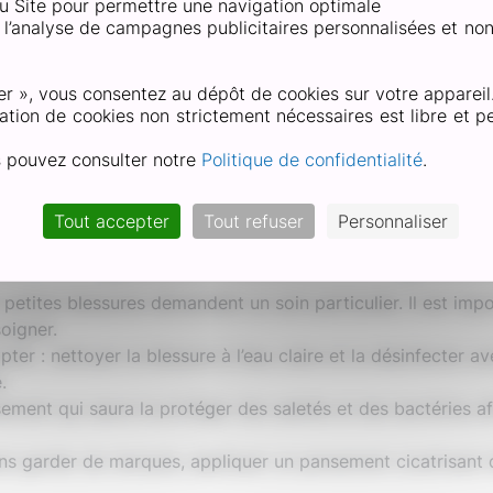
e dépassant du
 du Site pour permettre une navigation optimale
et l’analyse de campagnes publicitaires personnalisées et no
au dépassant du
er », vous consentez au dépôt de cookies sur votre appareil
ur la 1ère
ation de cookies non strictement nécessaires est libre et pe
s pouvez consulter notre
Politique de confidentialité
.
Tout accepter
Tout refuser
Personnaliser
nt soigner une blessure superfici
s petites blessures demandent un soin particulier. Il est imp
oigner.
ter : nettoyer la blessure à l’eau claire et la désinfecter av
.
ement qui saura la protéger des saletés et des bactéries afi
sans garder de marques, appliquer un pansement cicatrisant 