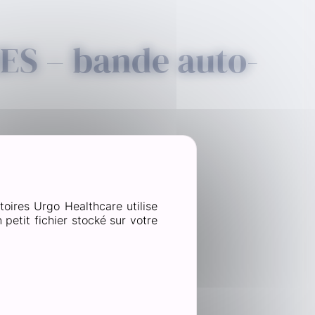
S – bande auto-
Youtube est désactivé
Autoriser
toires Urgo Healthcare utilise
petit fichier stocké sur votre