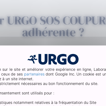
er URGO SOS COUPURE
adhérente ?
chant légèrement sur
gnement.
rer la bande dans le
n sur le site et améliorer votre expérience en ligne, Labora
e ceux de ses
partenaires
dont Google Inc. Un cookie est un 
toppé et au
à un site internet.
strictement nécessaires au bon fonctionnement du site.
.
oprié.
nsentement sont utilisés pour :
tistiques notamment relatives à la fréquentation du Site