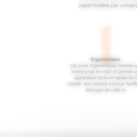
1
superficielles par compr
Ergonomique :
son pack ergonomique favorise 
bonne prise en main et permet u
application facile et rapide de l
bande. Son embout à pincer facilit
découpe de celle-ci.