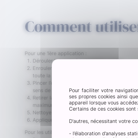
Comment utilis
Pour une 1ère application :
Dérouler la bande à la longueur voulue.
Enrouler la bande sur 2 à 3 tours en chevau
toute la zone de la plaie pour stopper le sai
Pincer l’embout pour bloquer la bande puis ti
sens de la longueur jusqu’à déchirement.
Pour faciliter votre navigatio
ses propres cookies ainsi qu
Retirer la bande dès que le saignement est s
appareil lorsque vous accédez 
maximum 30 minutes après application.
Certains de ces cookies sont 
Nettoyer, désinfecter, rincer et sécher la plaie
Appliquer éventuellement un pansement appr
D'autres, nécessitant votre co
Pour les utilisations suivantes :
- l’élaboration d’analyses sta