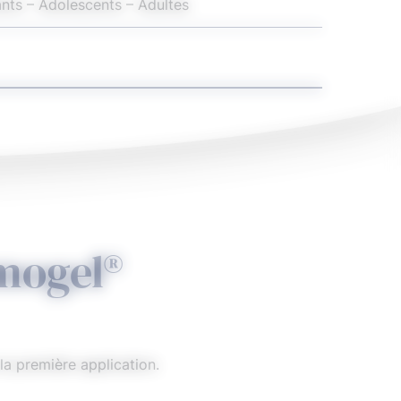
nts – Adolescents – Adultes
025)
mogel®
a première application.