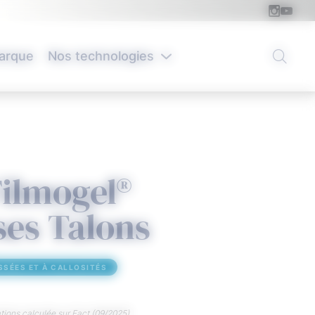
arque
Nos technologies
ilmogel®
ses Talons
SSÉES ET À CALLOSITÉS
ions calculée sur Fact (09/2025)