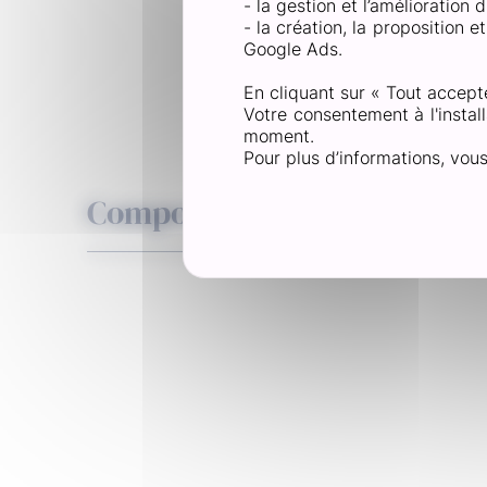
- la gestion et l’amélioration
- la création, la proposition 
Com
Google Ads.
En cliquant sur « Tout accept
Votre consentement à l'install
moment.
Pour plus d’informations, vou
Composition
Huile de germe de blé, Nitrocellulose, Isopropano
Hyrdroxypropylcellulose, Huile de ricin, Ethanol,