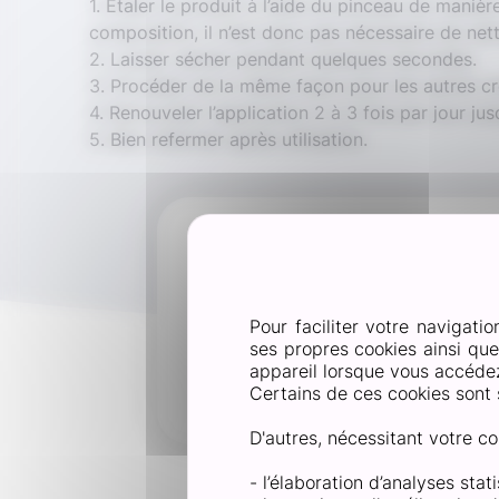
1. Etaler le produit à l’aide du pinceau de maniè
composition, il n’est donc pas nécessaire de netto
2. Laisser sécher pendant quelques secondes.
3. Procéder de la même façon pour les autres c
4. Renouveler l’application 2 à 3 fois par jour ju
5. Bien refermer après utilisation.
Les crevasses sont des pl
Pour faciliter votre navigatio
de fissures plus ou moins 
ses propres cookies ainsi qu
créant de vives douleurs. 
appareil lorsque vous accédez 
aux frottements.
Certains de ces cookies sont 
D'autres, nécessitant votre co
- l’élaboration d’analyses sta