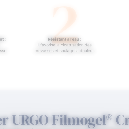
2
nt :
Résistant à l’eau :
il favorise la cicatrisation des
asse
crevasses et soulage la douleur.
r URGO Filmogel® Cr