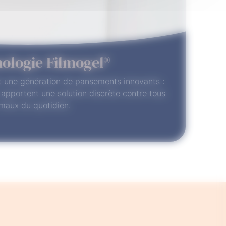
nologie Filmogel®
t une génération de pansements innovants :
apportent une solution discrète contre tous
 maux du quotidien.