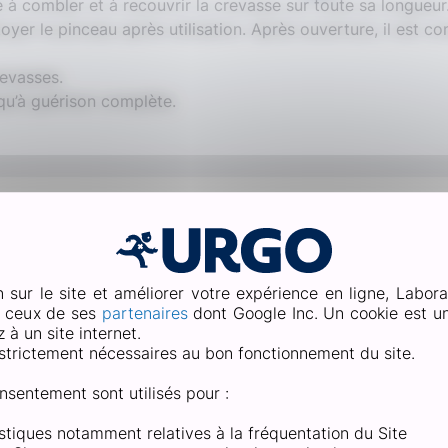
re à combler et à recouvrir la crevasse sur toute sa longueur
yer le pinceau après utilisation. Après ouverture, il est cons
revasses.
squ’à guérison complète.
Qu’est-ce qu’une crevasse ?
aies fines et profondes dues à une sécheresse trop importa
n sur le site et améliorer votre expérience en ligne, Labora
profondes). Au niveau des pieds, ces plaies sont souvent sol
e ceux de ses
partenaires
dont Google Inc. Un cookie est un 
Les origines de ces crevasses sont principalement l’expositi
à un site internet.
strictement nécessaires au bon fonctionnement du site.
nsentement sont utilisés pour :
tistiques notamment relatives à la fréquentation du Site