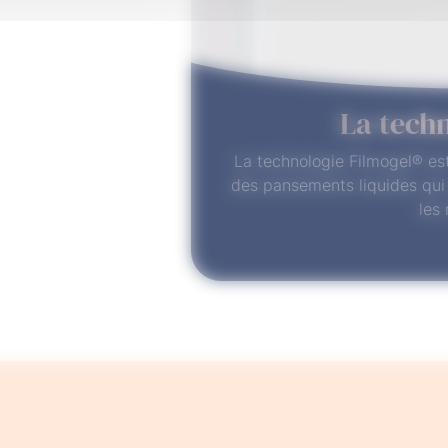
La tech
La technologie Filmogel® es
des pansements liquides qui 
les