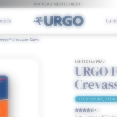
MA PEAU MÉRITE URGO !
seils
La m
lmogel® Crevasses Talons
SANTÉ DE LA PEAU
URGO F
Crevas
PEAUX SÈCHES, CREVA
4,5
Note comprenant 407 évaluat