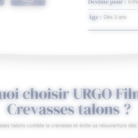
Destiné pour :
Enfa
Âge :
Dès 3 ans
4,5
Note comprenant 407 évaluations calculée sur Fact (09/2
uoi choisir URGO Fil
Crevasses talons ?
es talons comble la crevasse et évite sa réouverture dès l