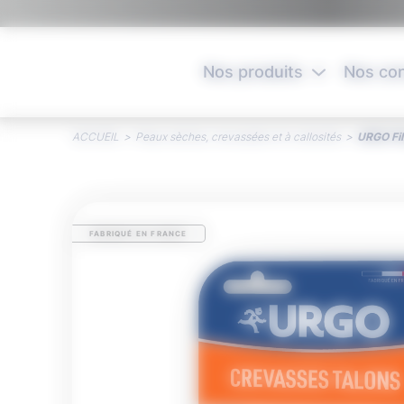
Panneau de gestion des cookies
Nos produits
Nos con
ACCUEIL
>
Peaux sèches, crevassées et à callosités
>
URGO Fi
FABRIQUÉ EN FRANCE