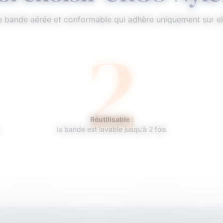
 bande aérée et conformable qui adhère uniquement sur el
2
Réutilisable :
la bande est lavable jusqu’à 2 fois