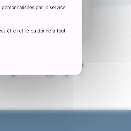
n personnalisées par le service
guérie, la zone concernée
té pour favoriser une bonne
.
ut être retiré ou donné à tout
 Nylexogrip ?