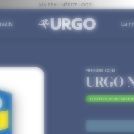
MA PEAU MÉRITE URGO !
seils
La m
PREMIERS SOINS
URGO N
FIXATION D'UN PANSE