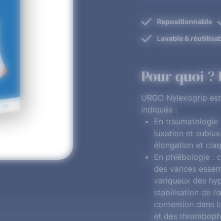
Repositionnable
Lavable & réutilisa
Pour quoi ? 
URGO Nylexogrip est 
indiquée :
En traumatologie 
luxation et sublu
élongation et claq
En phlébologie : c
des varices essent
variqueux des hyp
stabilisation de 
contention dans 
et des thrombophl