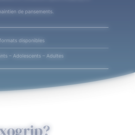
maintien de pansements.
formats disponibles
nts – Adolescents – Adultes
exogrip?