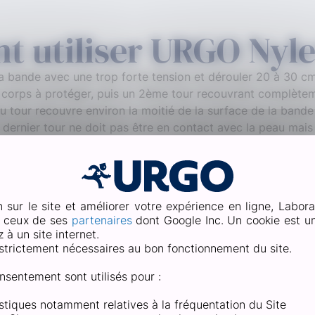
 utiliser URGO Nyle
er la bande avec une trop forte tension et dérouler 20 à 30 
u corps à protéger, puis un 2ème tour recouvrant complèteme
 tour recouvre environ la moitié de la surface de la bande
e dernier tour ne doit pas être en contact avec la peau mais
 la bande restante à la main (ne nécessite pas de ciseaux)
 de la bande avec la paume de la main pendant quelques se
m, avec une lessive classique.
n sur le site et améliorer votre expérience en ligne, Labora
e ceux de ses
partenaires
dont Google Inc. Un cookie est un 
ur elle-même, la ranger dans un endroit propre, sec et à l’ab
à un site internet.
strictement nécessaires au bon fonctionnement du site.
nsentement sont utilisés pour :
rquoi maintenir une zone fragilis
tistiques notamment relatives à la fréquentation du Site