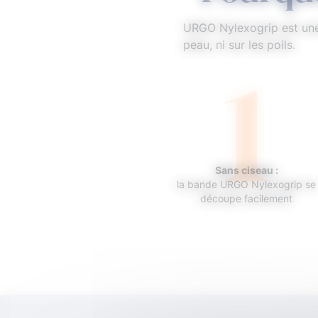
URGO Nylexogrip est une
1
peau, ni sur les poils.
Sans ciseau :
la bande URGO Nylexogrip se
découpe facilement