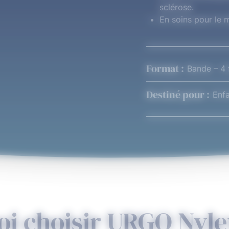
sclérose.
En soins pour le 
Format :
Bande – 4 
Destiné pour :
Enfa
i choisir URGO Nyl