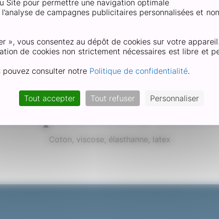
 du Site pour permettre une navigation optimale
et l’analyse de campagnes publicitaires personnalisées et no
une blessure, une phase de remodelage s’opère. Bien que 
ssaire de lui apporter un maintien pendant la reprise d’activi
récupération.
er », vous consentez au dépôt de cookies sur votre appareil
ation de cookies non strictement nécessaires est libre et pe
s pouvez consulter notre
Politique de confidentialité
.
Tout accepter
Tout refuser
Personnaliser
a composition d’URGO
Coton, viscose, élasthanne, latex