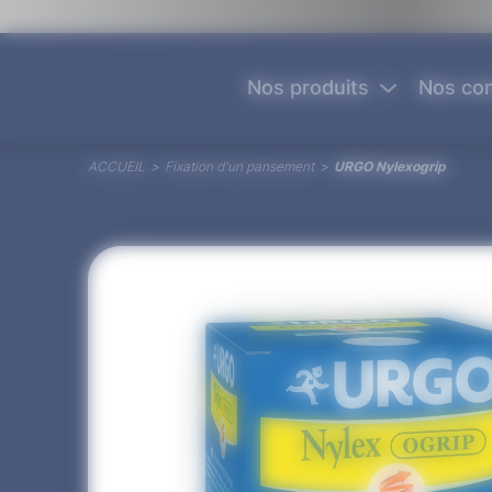
Panneau de gestion des cookies
Nos produits
Nos con
ACCUEIL
>
Fixation d'un pansement
>
URGO Nylexogrip