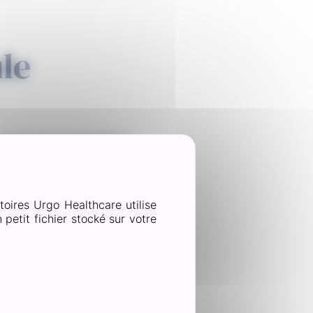
le
place pour lui permettre
eau et de savon doux. En
toires Urgo Healthcare utilise
petit fichier stocké sur votre
ce à se décoller.
arges et souples pour