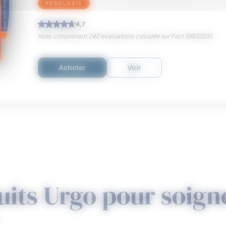
PODOLOGIE
4,7
Note comprenant 240 évaluations calculée sur Fact (09/2025)
Acheter
Voir
uits Urgo pour soign