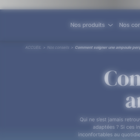
Panneau de gestion des cookies
Nos produits
Nos con
ACCUEIL
>
Nos conseils
>
Comment soigner une ampoule perç
Com
a
Qui ne s’est jamais retr
adaptées ? Si ces i
inconfortables au quotidi