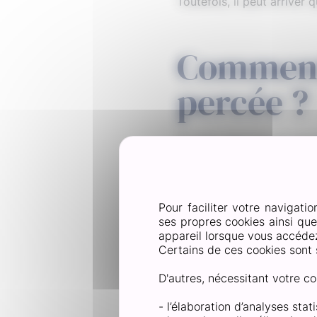
Toutefois, il peut arriver 
Comment
percée ?
Si votre ampoule est perc
de cicatriser correctement
Puis, suivez ces étapes p
• Commencez par nettoyer 
Pour faciliter votre navigatio
cas de doute, demandez c
ses propres cookies ainsi qu
appareil lorsque vous accédez 
• S’assurer que la zone à 
Certains de ces cookies sont 
• Appliquez ensuite un pa
• Pensez à changer le pan
D'autres, nécessitant votre co
En cas d’ampoule percée s
- l’élaboration d’analyses sta
laisser respirer la plaie et