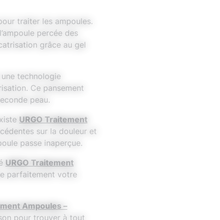
ur traiter les ampoules.
 l’ampoule percée des
catrisation grâce au gel
i une technologie
trisation. Ce pansement
 seconde peau.
existe
URGO Traitement
cédentes sur la douleur et
mpoule passe inaperçue.
pé
URGO Traitement
se parfaitement votre
ement Ampoules –
son pour trouver à tout