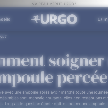
MA PEAU MÉRITE URGO !
seils
La m
ée ?
ment soigner
mpoule percée
ouvé avec une ampoule après avoir marché toute une journé
ndésirables sont monnaie courante, elles n’en restent pas m
en. La grande question étant : doit-on percer une ampoul