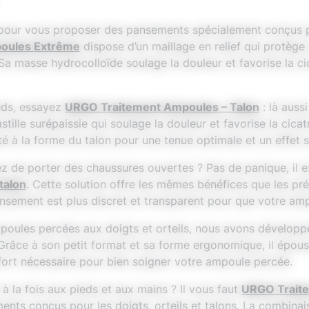
pour vous proposer des pansements spécialement conçus po
ules Extrême
dispose d’un maillage en relief qui protège
Sa masse hydrocolloïde soulage la douleur et favorise la ci
eds, essayez
URGO Traitement Ampoules – Talon
: là auss
tille surépaissie qui soulage la douleur et favorise la cica
té à la forme du talon pour une tenue optimale et un effet
ez de porter des chaussures ouvertes ? Pas de panique, il 
talon
. Cette solution offre les mêmes bénéfices que les pré
pansement est plus discret et transparent pour que votre a
poules percées aux doigts et orteils, nous avons dévelop
 Grâce à son petit format et sa forme ergonomique, il épou
nfort nécessaire pour bien soigner votre ampoule percée.
 la fois aux pieds et aux mains ? Il vous faut
URGO Trait
nts conçus pour les doigts, orteils et talons. La combinai