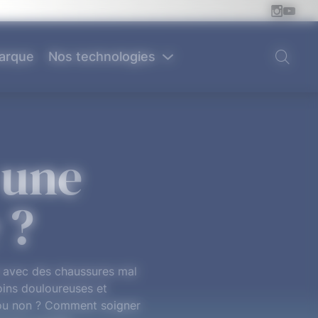
arque
Nos technologies
 une
 ?
e avec des chaussures mal
oins douloureuses et
e ou non ? Comment soigner