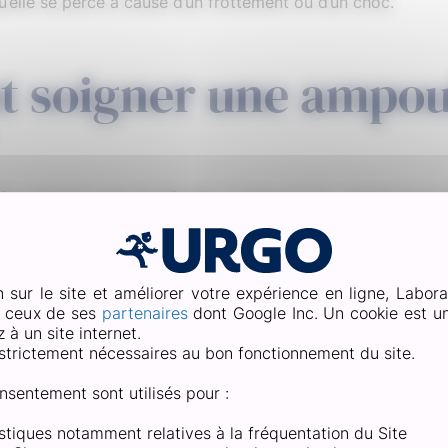
qu’elle se perce à cause d’un frottement ou d’un choc.
 soigner une ampou
ée, n’essayez pas de décoller la peau morte. Laissez-la en 
.
our bien soigner votre ampoule percée :
la plaie avec une solution antiseptique ou bien à l’aide d’
n sur le site et améliorer votre expérience en ligne, Labora
onseil à votre pharmacien.
e ceux de ses
partenaires
dont Google Inc. Un cookie est un 
à un site internet.
traiter est exempte de crème ou d’huile.
strictement nécessaires au bon fonctionnement du site.
nsement pour ampoule, sans trop serrer la peau.
sement régulièrement, après la douche ou lorsqu’il commen
nsentement sont utilisés pour :
ur le pied, favorisez le port de chaussures suffisamment l
tistiques notamment relatives à la fréquentation du Site
 éviter les frottements qui pourraient l’agresser.