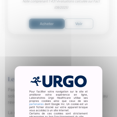
Note comprenant 1 431 évaluations calculée sur Fact
(09/2025)
Acheter
Voir
Les solutions Urgo
Pas de panique, nous avons développé des
Pour faciliter votre navigation sur le site et
améliorer votre expérience en ligne,
solutions efficaces et faciles à utiliser pour dire au
Laboratoires Urgo Healthcare utilise ses
propres cookies ainsi que ceux de ses
revoir aux verrues sous le pied.
partenaires
dont Google Inc. Un cookie est un
petit fichier stocké sur votre appareil lorsque
vous accédez à un site internet.
La cryothérapie (traitement par le froid) est
Certains de ces cookies sont strictement
nécessaires au bon fonctionnement du site.