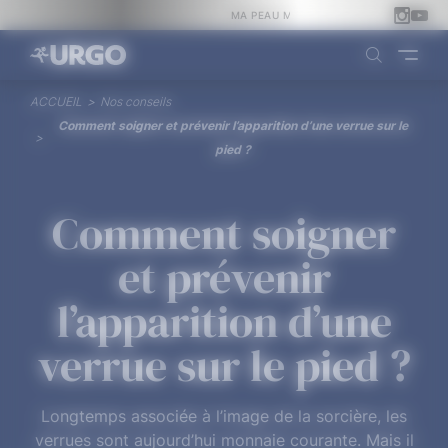
Panneau de gestion des cookies
MA PEAU MÉRITE URGO !
ACCUEIL
>
Nos conseils
Comment soigner et prévenir l’apparition d’une verrue sur le
>
pied ?
Comment soigner
et prévenir
l’apparition d’une
verrue sur le pied ?
Longtemps associée à l’image de la sorcière, les
verrues sont aujourd’hui monnaie courante. Mais il