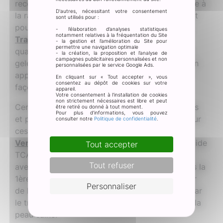
reconnue depuis longtemps pour brûler la verrue à
D'autres, nécessitant votre consentement
la racine et contribuer à sa guérison totale. C’est
sont utilisés pour :
pour cela que nous proposons
URGO Verrues,
- l’élaboration d’analyses statistiques
notamment relatives à la fréquentation du Site
Traitement par cryothérapie
qui délivre la
- la gestion et l’amélioration du Site pour
permettre une navigation optimale
quantité adaptée à la taille de la verrue pour la
- la création, la proposition et l’analyse de
campagnes publicitaires personnalisées et non
geler directement au cœur. Elle se compose d’un
personnalisées par le service Google Ads.
applicateur transparent pour cibler la lésion de
En cliquant sur « Tout accepter », vous
consentez au dépôt de cookies sur votre
façon précise.
appareil.
Votre consentement à l'installation de cookies
non strictement nécessaires est libre et peut
Certaines verrues sont plus tenaces que d’autres
être retiré ou donné à tout moment.
Pour plus d’informations, vous pouvez
et persistent malgré tous les efforts fournis. Pour
consulter notre
Politique de confidentialité
.
ces colocataires récalcitrantes, il existe
URGO
Verrues résistantes, stylo
: la puissance de l’acide
Tout accepter
TCA-Active™ dans une formule gel à appliquer
Tout refuser
avec un embout précision. Résultat garanti dans la
1ère semaine ! Pensez à protéger la peau autour
Personnaliser
de la verrue avec une fine couche de Vaseline car
le traitement peut provoquer des irritations sur la
peau saine.