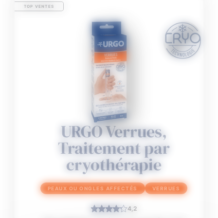
TOP VENTES
URGO Verrues,
Traitement par
cryothérapie
PEAUX OU ONGLES AFFECTÉS
VERRUES
4,2