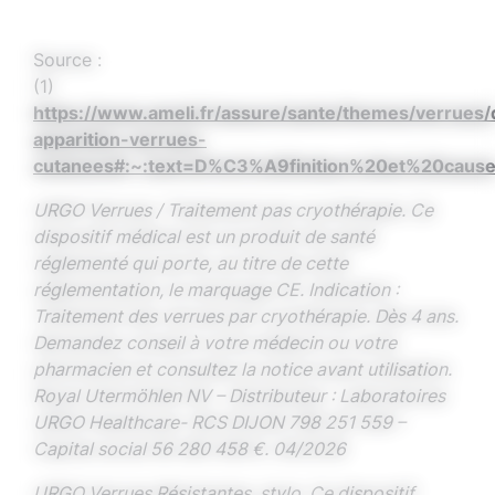
Source :
(1)
https://www.ameli.fr/assure/sante/themes/verrues/d
apparition-verrues-
cutanees#:~:text=D%C3%A9finition%20et%20ca
URGO Verrues / Traitement pas cryothérapie. Ce
dispositif médical est un produit de santé
réglementé qui porte, au titre de cette
réglementation, le marquage CE. Indication :
Traitement des verrues par cryothérapie. Dès 4 ans.
Demandez conseil à votre médecin ou votre
pharmacien et consultez la notice avant utilisation.
Royal Utermöhlen NV – Distributeur : Laboratoires
URGO Healthcare- RCS DIJON 798 251 559 –
Capital social 56 280 458 €. 04/2026
URGO Verrues Résistantes, stylo. Ce dispositif